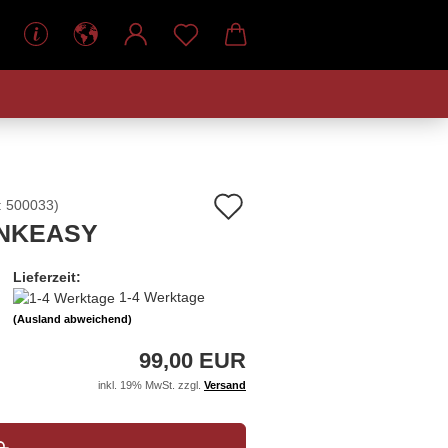
Auf
:
500033
)
INKEASY
den
Merkzettel
Lieferzeit:
1-4 Werktage
(Ausland abweichend)
99,00 EUR
inkl. 19% MwSt. zzgl.
Versand