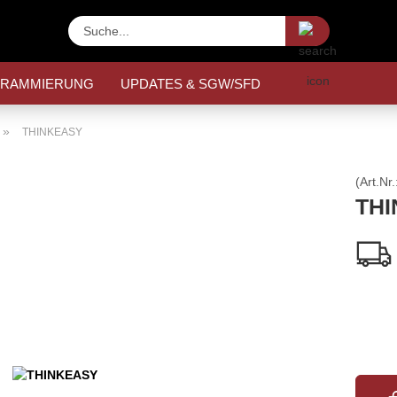
Suche...
GRAMMIERUNG
UPDATES & SGW/SFD
»
THINKEASY
(Art.Nr.
TH