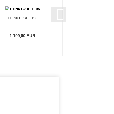
THINKTOOL T195
Thinktool T19
1.199,00 EUR
773,50 EUR