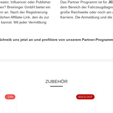
eator, Influencer oder Publisher
Das Partner Programm ist für
JE
en? Breininger GmbH bietet ein
dem Bereich der Fahrzeugdiagnos
mm an. Nach der Registrierung
große Reichweite oder noch am A
chen Affiliate-Link, den du zur
Karriere. Die Anmeldung und die
annst. Mit jeder Vermittlung
.
Schreib uns jetzt an und profitiere von unserem Partner-Programm
ZUBEHÖR
-23%
SOLD OUT