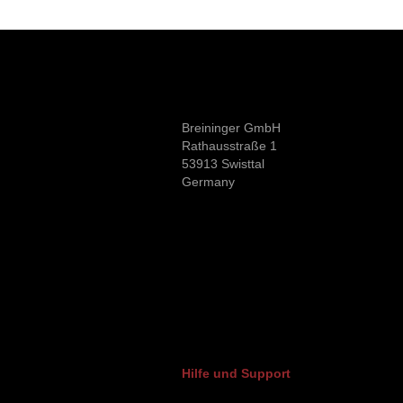
Breininger GmbH
Rathausstraße 1
53913 Swisttal
Germany
Hilfe und Support