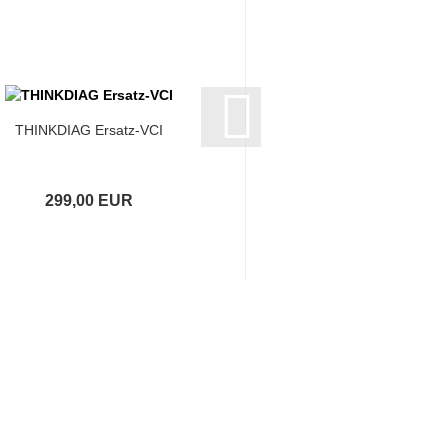
THINKDIAG Ersatz-VCI
RDKS Sensoren schwa
bisher bei uns 29,
299,00 EUR
Nur 22,99 E