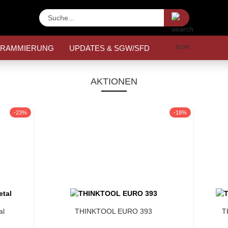
Suche...
GRAMMIERUNG
UPDATES & SGW/SFD
AKTIONEN
-23%
-18%
al
THINKTOOL EURO 393
T